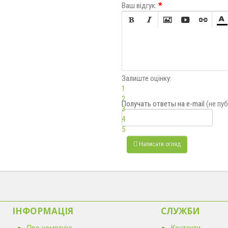
Ваш відгук:
*






Залиште оцінку:
1
2
Получать ответы
на e-mail
(не пу
3
4
5
Написати огляд
ІНФОРМАЦІЯ
CЛУЖБИ