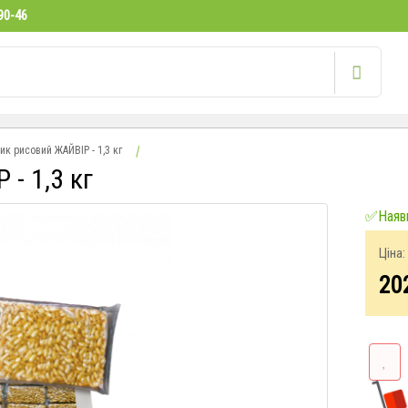
90-46
к рисовий ЖАЙВІР - 1,3 кг
- 1,3 кг
✅Наявн
Ціна:
20