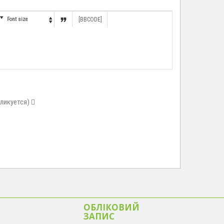


Font size
[BBCODE]

бликуется)
ОБЛІКОВИЙ
ЗАПИС