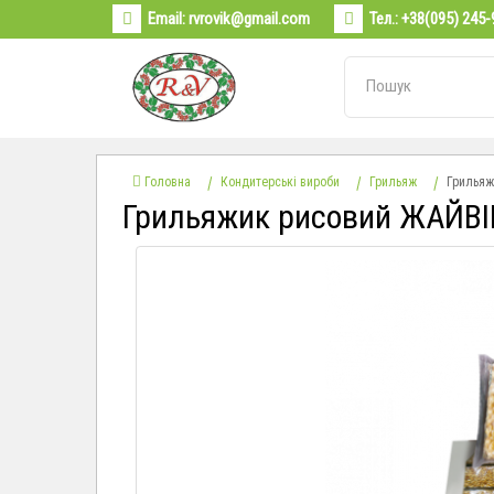
Email:
rvrovik@gmail.com
Тел.:
+38(095) 245-
Головна
Кондитерські вироби
Грильяж
Грильяжи
Грильяжик рисовий ЖАЙВІР 