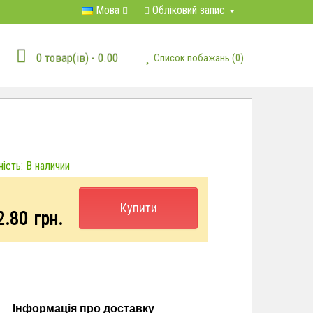
Мова
Обліковий запис
0 товар(ів) - 0.00
Список побажань (0)
ість: В наличии
Купити
2.80
грн.
Інформація про доставку