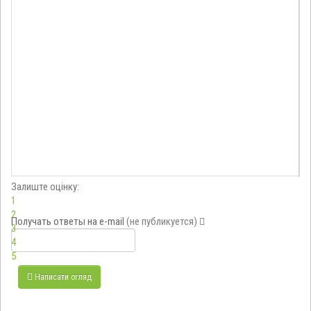
Залиште оцінку:
1
2
Получать ответы
на e-mail
(не публикуется)
3
4
5
Написати огляд