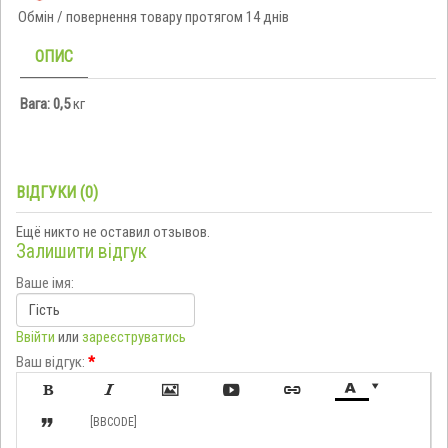
Обмін / повернення товару протягом 14 днів
ОПИС
Вага: 0,5
кг
ВІДГУКИ (0)
Ещё никто не оставил отзывов.
Залишити відгук
Ваше імя:
Ввійти
или
зареєструватись
Ваш відгук:
*








[BBCODE]