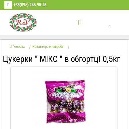
+38(095) 245-90-46
Головна
Кондитерські вироби
Цукерки " МІКС " в обгортці 0,5кг