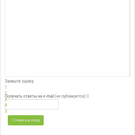
Залиште оцінку:
1
2
Получать ответы
на e-mail
(не публикуется)
3
4
5
Написати огляд