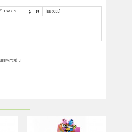


Font size
[BBCODE]

бликуется)