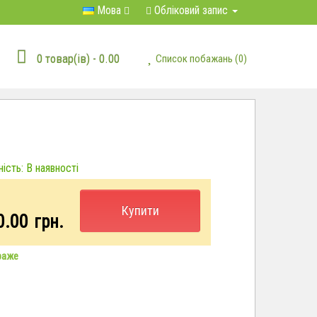
Мова
Обліковий запис
0 товар(ів) - 0.00
Список побажань (0)
ість: В наявності
Купити
0.00
грн.
раже