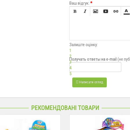
Ваш відгук:
*






Залиште оцінку:
1
2
Получать ответы
на e-mail
(не пу
3
4
5
Написати огляд
РЕКОМЕНДОВАНІ ТОВАРИ