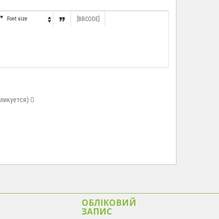


Font size
[BBCODE]

бликуется)
ОБЛІКОВИЙ
ЗАПИС