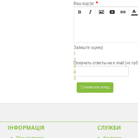
Ваш відгук:
*






Залиште оцінку:
1
2
Получать ответы
на e-mail
(не пу
3
4
5
Написати огляд
ІНФОРМАЦІЯ
CЛУЖБИ