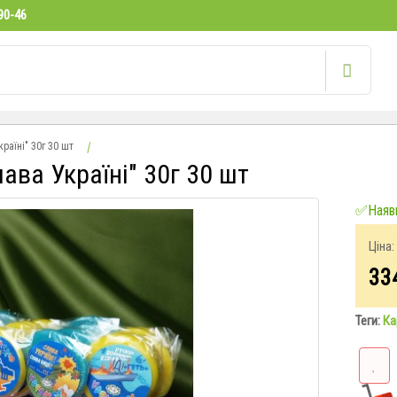
90-46
раїні" 30г 30 шт
ва Україні" 30г 30 шт
✅Наявн
Ціна:
33
Теги:
Ка