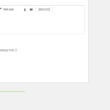


Font size
[BBCODE]

бликуется)