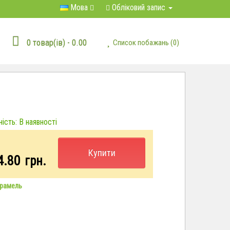
Мова
Обліковий запис
0 товар(ів) - 0.00
Список побажань (0)
ість: В наявності
Купити
4.80
грн.
рамель