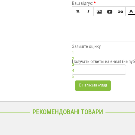
Ваш відгук:
*






Залиште оцінку:
1
2
Получать ответы
на e-mail
(не пу
3
4
5
Написати огляд
РЕКОМЕНДОВАНІ ТОВАРИ