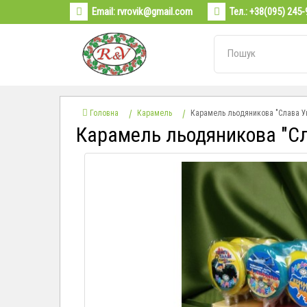
Email:
rvrovik@gmail.com
Тел.:
+38(095) 245-
Головна
Карамель
Карамель льодяникова "Слава Ук
Карамель льодяникова "Сла