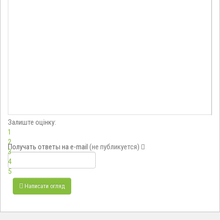
Залиште оцінку:
1
2
Получать ответы
на e-mail
(не публикуется)
3
4
5
Написати огляд