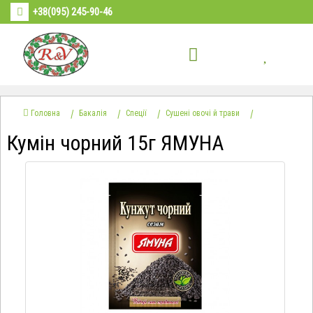
+38(095) 245-90-46
Головна
Бакалія
Спеції
Сушені овочі й трави
Кумін чорний 15г ЯМУНА