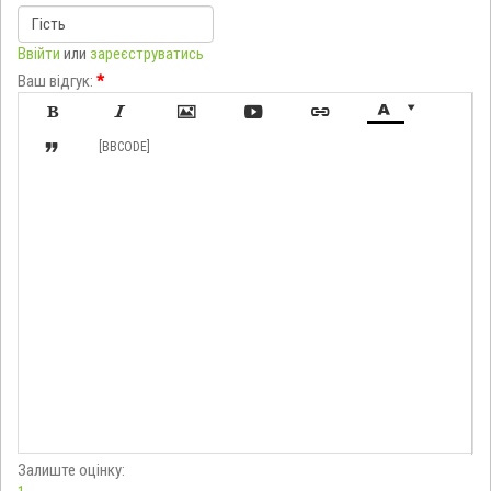
Ввійти
или
зареєструватись
Ваш відгук:
*








[BBCODE]
Залиште оцінку: