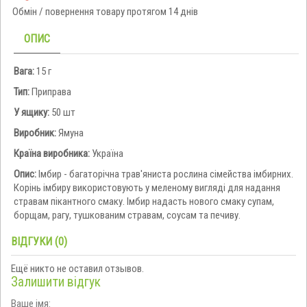
Обмін / повернення товару протягом 14 днів
ОПИС
Вага:
15 г
Тип:
Приправа
У ящику:
50 шт
Виробник:
Ямуна
Країна виробника:
Україна
Опис:
Імбир - багаторічна трав'яниста рослина сімейства імбирних.
Корінь імбиру використовують у меленому вигляді для надання
стравам пікантного смаку. Імбир надасть нового смаку супам,
борщам, рагу, тушкованим стравам, соусам та печиву.
ВІДГУКИ (0)
Ещё никто не оставил отзывов.
Залишити відгук
Ваше імя: