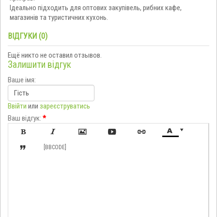
Ідеально
підходить
для
оптових
закупівель,
рибних
кафе,
магазинів
та
туристичних
кухонь.
ВІДГУКИ (0)
Ещё никто не оставил отзывов.
Залишити відгук
Ваше імя:
Ввійти
или
зареєструватись
Ваш відгук:
*








[BBCODE]