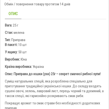
Обмін / повернення товару протягом 14 днів
ОПИС
Вага:
25 г
Стан:
мелена
Тип:
Приправа
В пакеті:
10 шт
У ящику:
50 шт
Виробник:
Юна
Країна виробника:
Україна
Опис:
Приправа
до
юшки (
ухи)
25г –
секрет
смачної
рибної
зупи!
Суміш
натуральних
спецій,
яка
розроблена
спеціально
для
приготування
традиційної
української
юшки.
До
складу
входять
сушені
овочі,
зелень,
лавровий
лист,
перець
чорний
та
духмяний,
а
також
спеції,
які
гармонійно
розкривають
смак
риби.
Покращує
аромат
та
смак
страви
без
необхідності
додаткових
приправ.