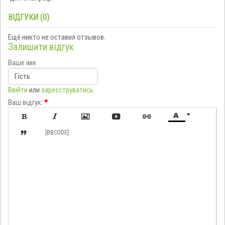
ВІДГУКИ (0)
Ещё никто не оставил отзывов.
Залишити відгук
Ваше імя:
Ввійти
или
зареєструватись
Ваш відгук:
*








[BBCODE]