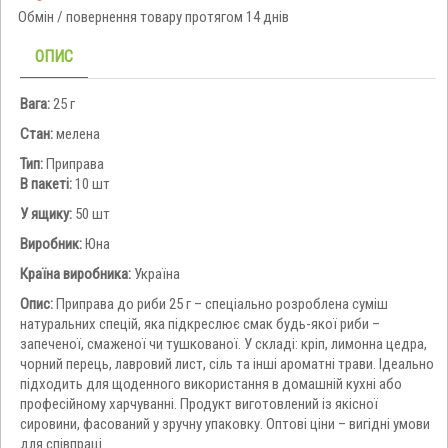
Обмін / повернення товару протягом 14 днів
ОПИС
Вага:
25 г
Стан:
мелена
Тип:
Приправа
В пакеті:
10 шт
У ящику:
50 шт
Виробник:
Юна
Країна виробника:
Україна
Опис:
Приправа до риби 25 г – спеціально розроблена суміш
натуральних спецій, яка підкреслює смак будь-якої риби –
запеченої, смаженої чи тушкованої. У складі: кріп, лимонна цедра,
чорний перець, лавровий лист, сіль та інші ароматні трави. Ідеально
підходить для щоденного використання в домашній кухні або
професійному харчуванні. Продукт виготовлений із якісної
сировини, фасований у зручну упаковку. Оптові ціни – вигідні умови
для співпраці.