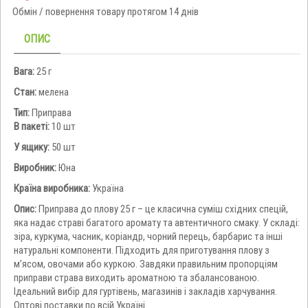
Обмін / повернення товару протягом 14 днів
ОПИС
Вага:
25 г
Стан:
мелена
Тип:
Приправа
В пакеті:
10 шт
У ящику:
50 шт
Виробник:
Юна
Країна виробника:
Україна
Опис:
Приправа до плову 25 г – це класична суміш східних спецій,
яка надає страві багатого аромату та автентичного смаку. У складі:
зіра, куркума, часник, коріандр, чорний перець, барбарис та інші
натуральні компоненти. Підходить для приготування плову з
м’ясом, овочами або куркою. Завдяки правильним пропорціям
приправи страва виходить ароматною та збалансованою.
Ідеальний вибір для гуртівень, магазинів і закладів харчування.
Оптові поставки по всій Україні.