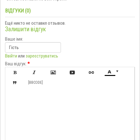
ВІДГУКИ (0)
Ещё никто не оставил отзывов.
Залишити відгук
Ваше імя:
Ввійти
или
зареєструватись
Ваш відгук:
*








[BBCODE]