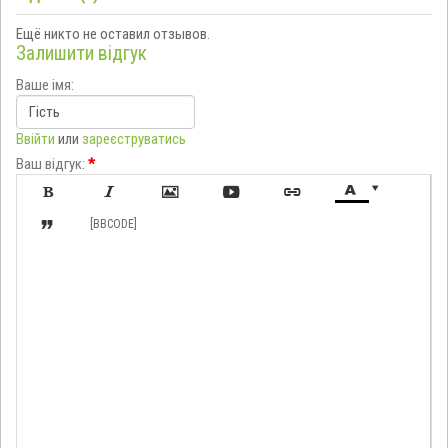
Ещё никто не оставил отзывов.
Залишити відгук
Ваше імя:
Ввійти
или
зареєструватись
Ваш відгук:
*








[BBCODE]