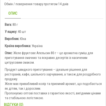
Обмін / повернення товару протягом 14 днів
ОПИС
Вага:
80 г
У ящику:
40 шт
Виробник:
Юна
Країна виробника:
Україна
Опис:
Желе фруктове Апельсин 80 г – це ароматна суміш для
приготування смачних та яскравих десертів із насиченим
цитрусовим смаком.
Продукт швидкого приготування – ідеальне рішення для
ресторанів, кафе, шкільного харчування, а також для роздрібного
продажу.
Желе має привабливий колір та приємний аромат, що подобається
як дітям, так і дорослим.
Пропонуємо оптові поставки з гарантією якості, вигідними цінами
та стабільною логістикою.
ВІДГУКИ (0)