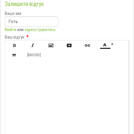
Залишити відгук
Ваше імя:
Ввійти
или
зареєструватись
Ваш відгук:
*








[BBCODE]