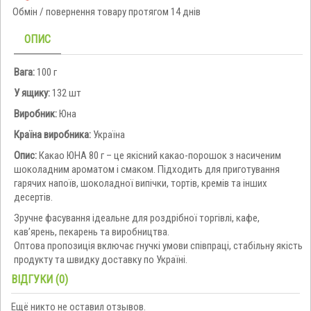
Обмін / повернення товару протягом 14 днів
ОПИС
Вага:
100 г
У ящику:
132 шт
Виробник:
Юна
Країна виробника:
Україна
Опис:
Какао ЮНА 80 г – це якісний какао-порошок з насиченим
шоколадним ароматом і смаком. Підходить для приготування
гарячих напоїв, шоколадної випічки, тортів, кремів та інших
десертів.
Зручне фасування ідеальне для роздрібної торгівлі, кафе,
кав’ярень, пекарень та виробництва.
Оптова пропозиція включає гнучкі умови співпраці, стабільну якість
продукту та швидку доставку по Україні.
ВІДГУКИ (0)
Ещё никто не оставил отзывов.