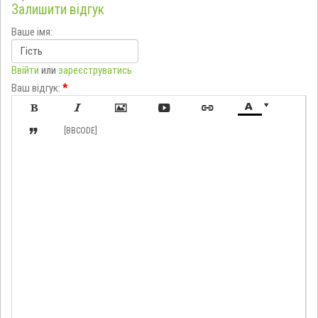
Залишити відгук
Ваше імя:
Ввійти
или
зареєструватись
Ваш відгук:
*








[BBCODE]