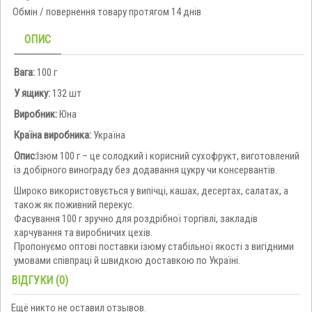
Обмін / повернення товару протягом 14 днів
ОПИС
Вага:
100 г
У ящику:
132 шт
Виробник:
Юна
Країна виробника:
Україна
Опис:
Ізюм 100 г – це солодкий і корисний сухофрукт, виготовлений
із добірного винограду без додавання цукру чи консервантів.
Широко використовується у випічці, кашах, десертах, салатах, а
також як поживний перекус.
Фасування 100 г зручно для роздрібної торгівлі, закладів
харчування та виробничих цехів.
Пропонуємо оптові поставки ізюму стабільної якості з вигідними
умовами співпраці й швидкою доставкою по Україні.
ВІДГУКИ (0)
Ещё никто не оставил отзывов.