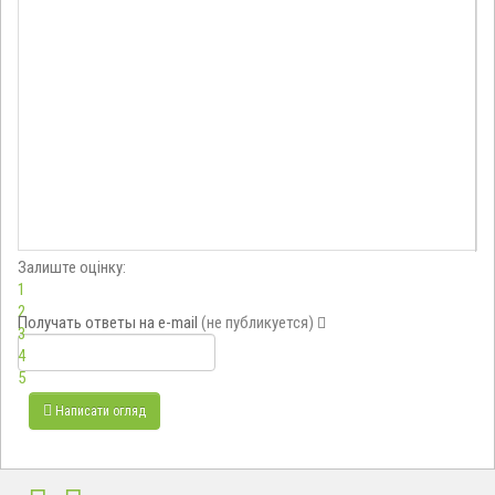
Залиште оцінку:
1
2
Получать ответы
на e-mail
(не публикуется)
3
4
5
Написати огляд