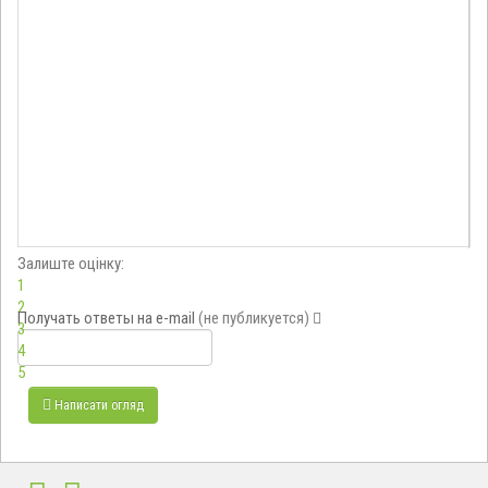
Залиште оцінку:
1
2
Получать ответы
на e-mail
(не публикуется)
3
4
5
Написати огляд