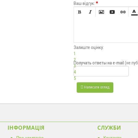
Ваш відгук:
*






Залиште оцінку:
1
2
Получать ответы
на e-mail
(не пу
3
4
5
Написати огляд
ІНФОРМАЦІЯ
CЛУЖБИ