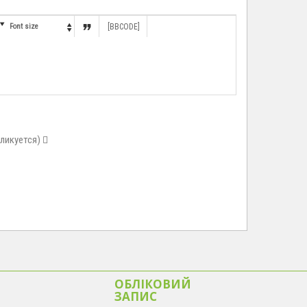


Font size
[BBCODE]

бликуется)
ОБЛІКОВИЙ
ЗАПИС