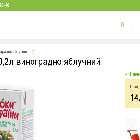
90-46
ноградно-яблучний
0,2л виноградно-яблучний
✅Наявн
Ціна:
14