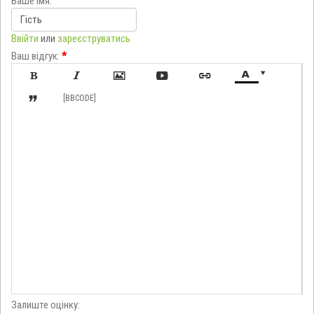
Ваше імя:
Ввійти
или
зареєструватись
Ваш відгук:
*








[BBCODE]
Залиште оцінку: