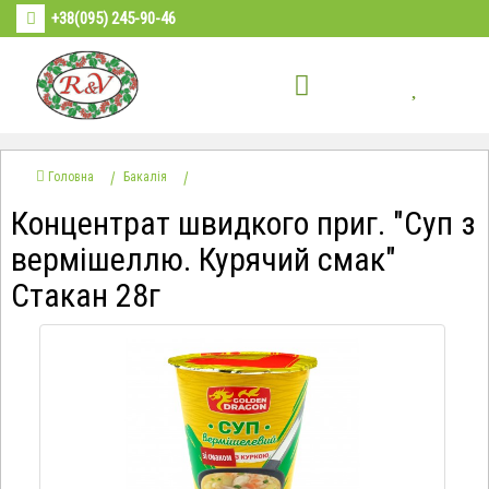
+38(095) 245-90-46
Головна
Бакалія
Концентрат швидкого приг. "Суп з
вермішеллю. Курячий смак"
Стакан 28г