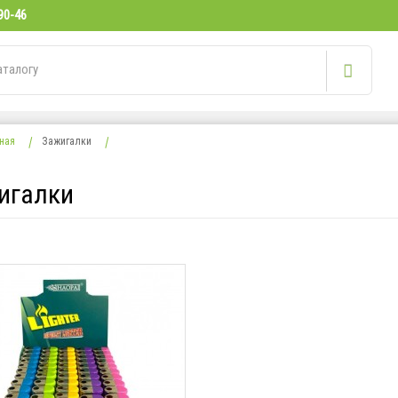
90-46
ная
Зажигалки
игалки