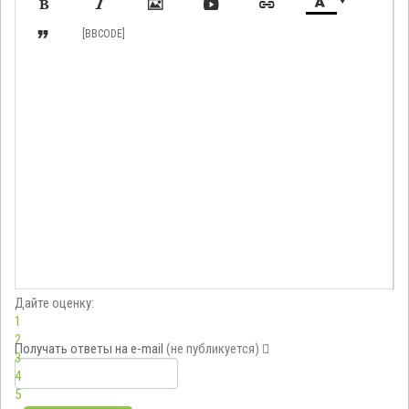








[BBCODE]
Дайте оценку:
1
2
Получать ответы
на e-mail
(не публикуется)
3
4
5