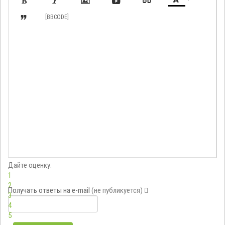







[BBCODE]
Дайте оценку:
1
2
Получать ответы
на e-mail
(не публикуется)
3
4
5