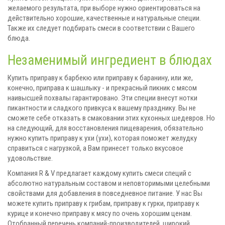
желаемого результата, при выборе нужно ориентироваться на
действительно хорошие, качественные и натуральные специи.
Также их следует подбирать смеси в соответствии с Вашего
блюда.
Незаменимый ингредиент в блюдах
Купить приправу к барбекю или приправу к баранину, или же,
конечно, приправа к шашлыку - и прекрасный пикник с мясом
наивысшей похвалы гарантировано. Эти специи внесут нотки
пикантности и сладкого привкуса к вашему празднику. Вы не
сможете себе отказать в смаковании этих кухонных шедевров. Но
на следующий, для восстановления пищеварения, обязательно
нужно купить приправу к ухи (ухи), которая поможет желудку
справиться с нагрузкой, а Вам принесет только вкусовое
удовольствие.
Компания R & V предлагает каждому купить смеси специй с
абсолютно натуральным составом и неповторимыми целебными
свойствами для добавления в повседневное питание. У нас Вы
можете купить приправу к грибам, приправу к гурки, приправу к
курице и конечно приправу к мясу по очень хорошим ценам.
Отобранный перечень компаний-производителей, широкий