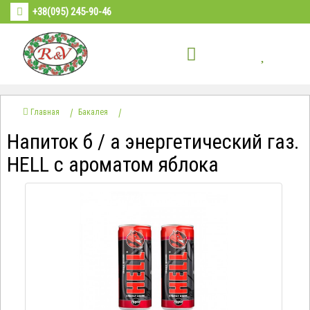
+38(095) 245-90-46
Главная
Бакалея
Напиток б / а энергетический газ.
HELL с ароматом яблока