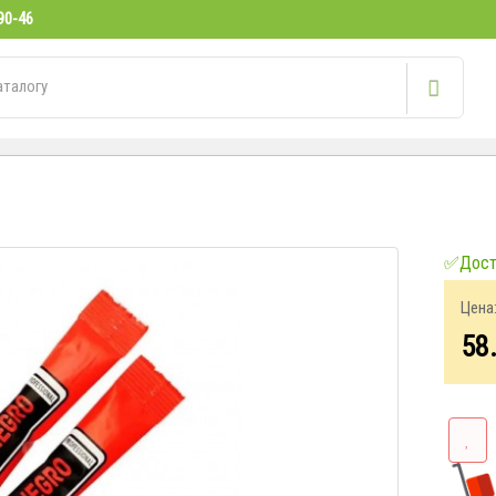
90-46
✅Досту
Цена
58