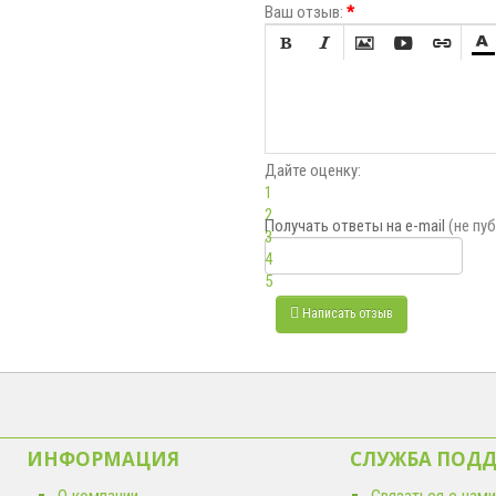
Ваш отзыв:
*






Дайте оценку:
1
2
Получать ответы
на e-mail
(не пу
3
4
5
Написать отзыв
ИНФОРМАЦИЯ
СЛУЖБА ПОД