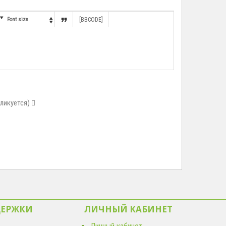


Font size
[BBCODE]

бликуется)
ДЕРЖКИ
ЛИЧНЫЙ КАБИНЕТ