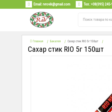
Email:
rvrovik@gmail.com
Тел.:
+38(095) 245-
Главная
Бакалея
Сахар стик RIO 5г 150шт
Сахар стик RIO 5г 150шт