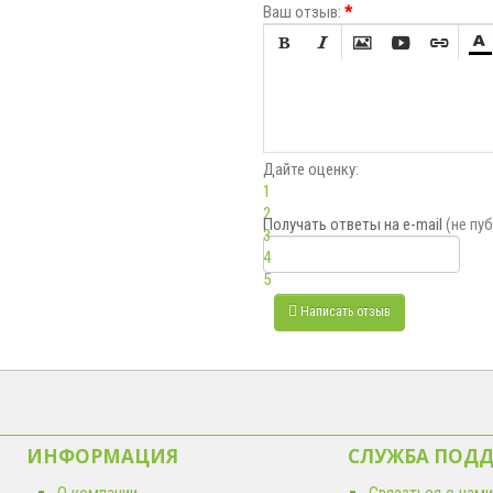
Ваш отзыв:
*






Дайте оценку:
1
2
Получать ответы
на e-mail
(не пу
3
4
5
Написать отзыв
ИНФОРМАЦИЯ
СЛУЖБА ПОД