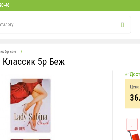
90-46
сик 5р Беж
н Классик 5р Беж
✅Досту
Цена
36