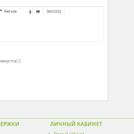


Font size
[BBCODE]

бликуется)
ДЕРЖКИ
ЛИЧНЫЙ КАБИНЕТ