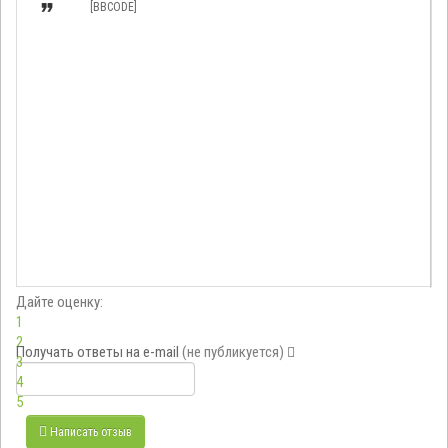

[BBCODE]
Дайте оценку:
1
2
Получать ответы
на e-mail
(не публикуется)
3
4
5
Написать отзыв