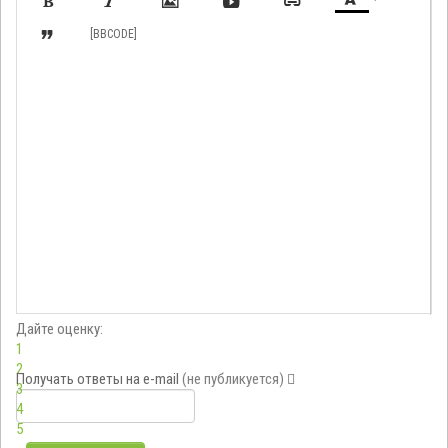







[BBCODE]
Дайте оценку:
1
2
Получать ответы
на e-mail
(не публикуется)
3
4
5