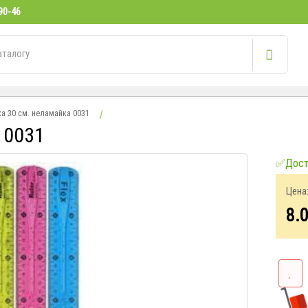
90-46
а 30 см. неламайка 0031
 0031
✅Досту
Цена
8.