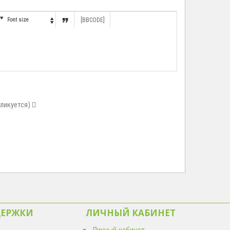


Font size
[BBCODE]

бликуется)
ДЕРЖКИ
ЛИЧНЫЙ КАБИНЕТ