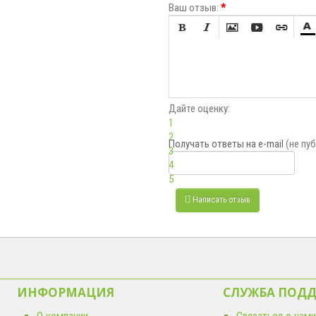
Ваш отзыв:
*






Дайте оценку:
1
2
Получать ответы
на e-mail
(не пу
3
4
5
Написать отзыв
ИНФОРМАЦИЯ
СЛУЖБА ПОД