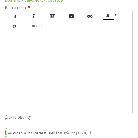
Войти
или
зарегистрироваться
Ваш отзыв:
*








[BBCODE]
Дайте оценку:
1
2
Получать ответы
на e-mail
(не публикуется)
3