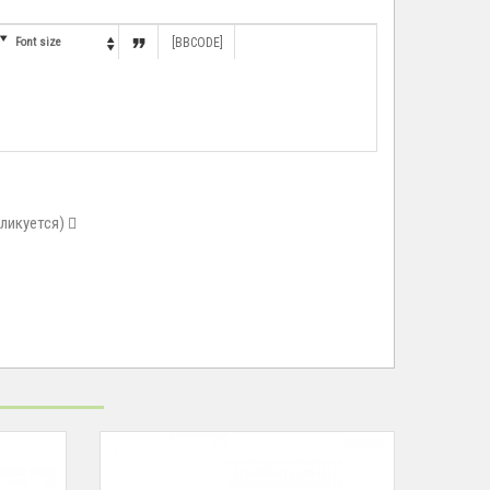


Font size
[BBCODE]

бликуется)