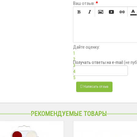
Ваш отзыв:
*






Дайте оценку:
1
2
Получать ответы
на e-mail
(не пу
3
4
5
Написать отзыв
РЕКОМЕНДУЕМЫЕ ТОВАРЫ