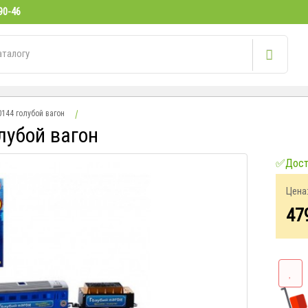
90-46
144 голубой вагон
лубой вагон
✅Досту
Цена
47