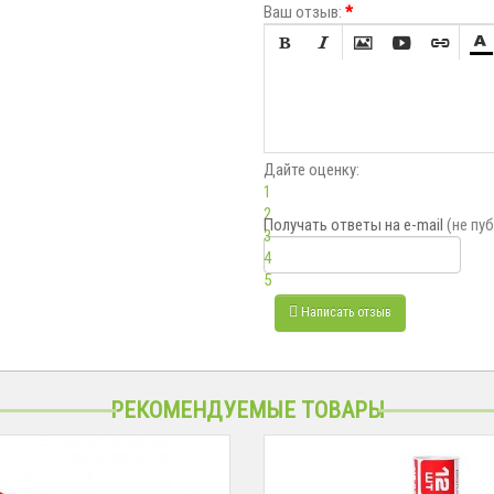
Ваш отзыв:
*






Дайте оценку:
1
2
Получать ответы
на e-mail
(не пу
3
4
5
Написать отзыв
РЕКОМЕНДУЕМЫЕ ТОВАРЫ