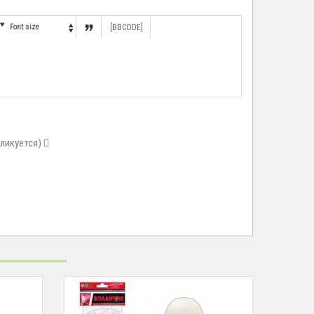


Font size
[BBCODE]

бликуется)