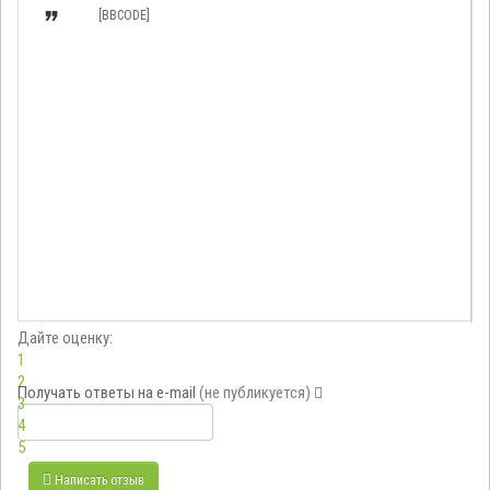

[BBCODE]
Дайте оценку:
1
2
Получать ответы
на e-mail
(не публикуется)
3
4
5
Написать отзыв