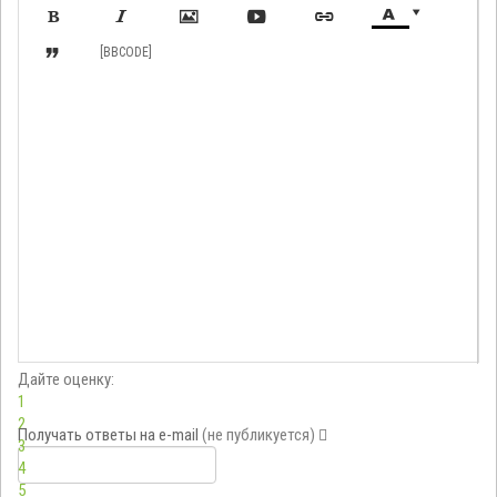








[BBCODE]
Дайте оценку:
1
2
Получать ответы
на e-mail
(не публикуется)
3
4
5