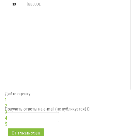

[BBCODE]
Дайте оценку:
1
2
Получать ответы
на e-mail
(не публикуется)
3
4
5
Написать отзыв