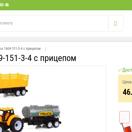
90-46
ка 1669-151-3-4 с прицепом
9-151-3-4 с прицепом
✅Досту
Цена
46