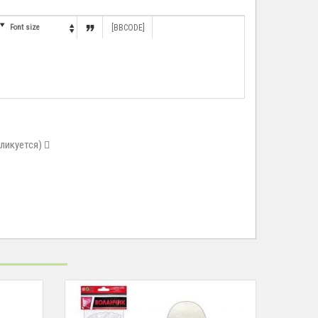


Font size
[BBCODE]

бликуется)