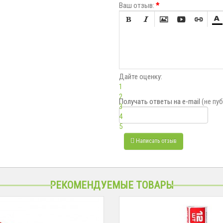
Ваш отзыв:
*






Дайте оценку:
1
2
Получать ответы
на e-mail
(не пу
3
4
5
Написать отзыв
РЕКОМЕНДУЕМЫЕ ТОВАРЫ