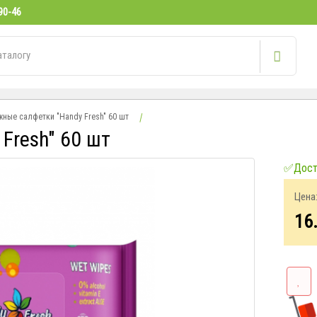
90-46
ные салфетки "Handy Fresh" 60 шт
Fresh" 60 шт
✅Досту
Цена
16