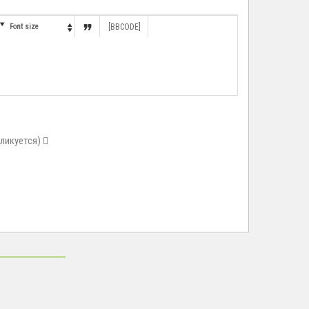


Font size
[BBCODE]

бликуется)