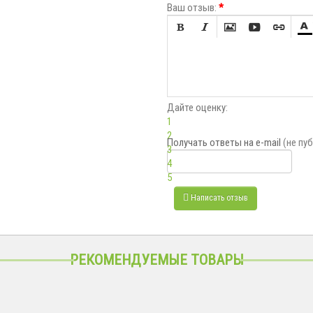
Ваш отзыв:
*






Дайте оценку:
1
2
Получать ответы
на e-mail
(не пу
3
4
5
Написать отзыв
РЕКОМЕНДУЕМЫЕ ТОВАРЫ