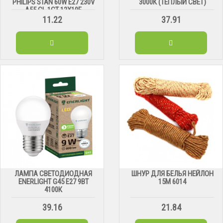
PHILIPS STAN 60W E27 230V
3000К (ТЕПЛЫЙ СВЕТ)
A55 CL 1CT-12X10F
11.22
37.91
ЛАМПА СВЕТОДИОДНАЯ
ШНУР ДЛЯ БЕЛЬЯ НЕЙЛОН
ENERLIGHT G45 Е27 9ВТ
15М 6014
4100К
39.16
21.84