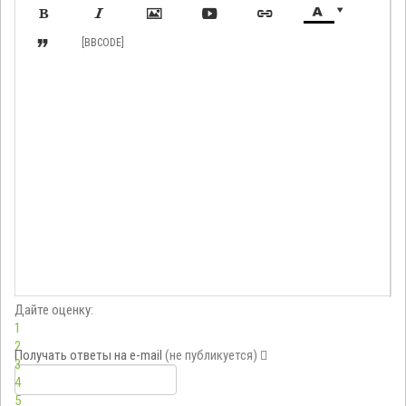








[BBCODE]
Дайте оценку:
1
2
Получать ответы
на e-mail
(не публикуется)
3
4
5