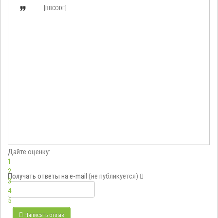

[BBCODE]
Дайте оценку:
1
2
Получать ответы
на e-mail
(не публикуется)
3
4
5
Написать отзыв