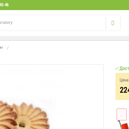
90-46
кг
✅Досту
Цена
22