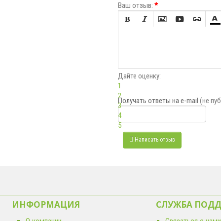
Ваш отзыв:
*






Дайте оценку:
1
2
Получать ответы
на e-mail
(не пу
3
4
5
Написать отзыв
ИНФОРМАЦИЯ
СЛУЖБА ПОД