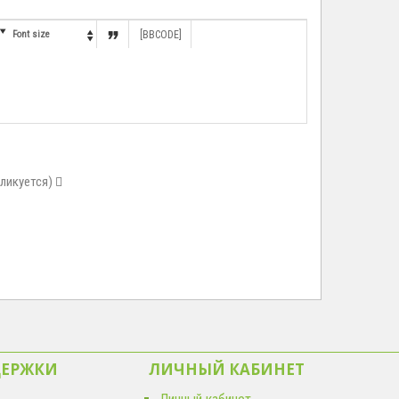


Font size
[BBCODE]

бликуется)
ДЕРЖКИ
ЛИЧНЫЙ КАБИНЕТ