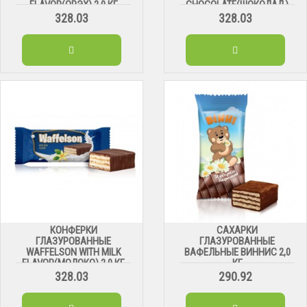
FLAVOR(ОРЭХ) 2,0 КГ
CHOCOLATE(ШОКОЛАД)
2,0 КГ
328.03
328.03
КОНФЕРКИ
САХАРКИ
ГЛАЗУРОВАННЫЕ
ГЛАЗУРОВАННЫЕ
WAFFELSON WITH MILK
ВАФЕЛЬНЫЕ ВИННИС 2,0
FLAVOR(МОЛОКО) 2,0 КГ
КГ
328.03
290.92