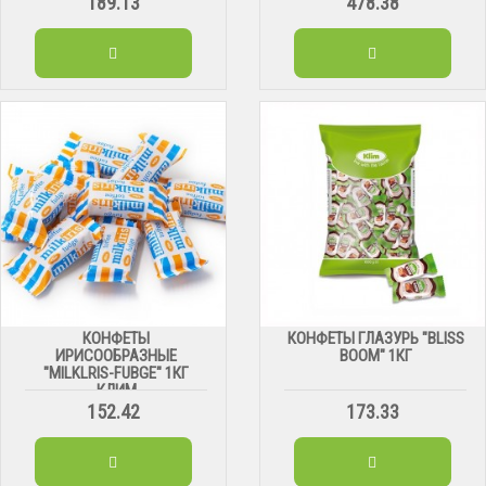
189.13
478.38
КОНФЕТЫ
КОНФЕТЫ ГЛАЗУРЬ "BLISS
ИРИСООБРАЗНЫЕ
BOOM" 1КГ
"MILKLRIS-FUBGE" 1КГ
КЛИМ
152.42
173.33