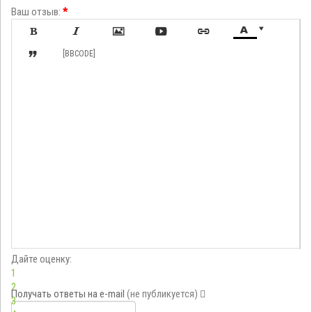
Ваш отзыв:
*








[BBCODE]
Дайте оценку:
1
2
Получать ответы
на e-mail
(не публикуется)
3